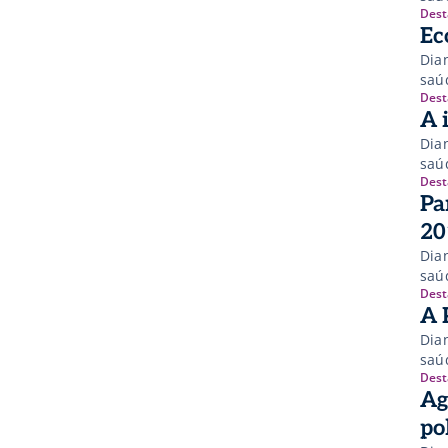
Dest
Ec
Dia
saú
Dest
A 
Dia
saú
Dest
Pa
20
Dia
saú
Dest
A 
Dia
saú
Dest
Ag
po