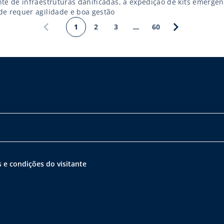
nte de infraestruturas danificadas, a expedição de kits emergen
de requer agilidade e boa gestão
1
2
3
…
60
 e condições do visitante