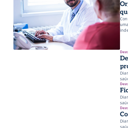
Or
qu
Con
uma
ind
Dest
De
pr
Dia
saú
Dest
Fi
Dia
saú
Dest
Co
Dia
saú