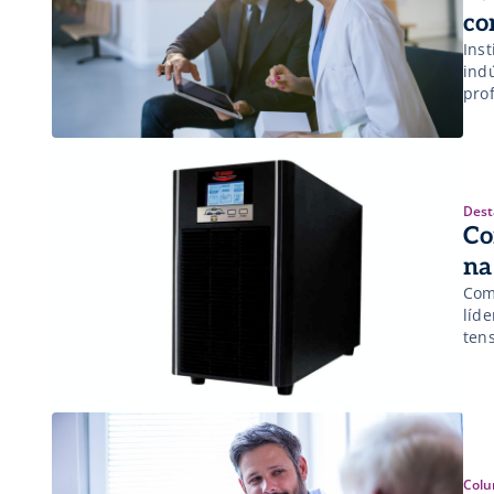
co
Ins
ind
prof
Dest
Co
na
Com
líd
tens
Colu