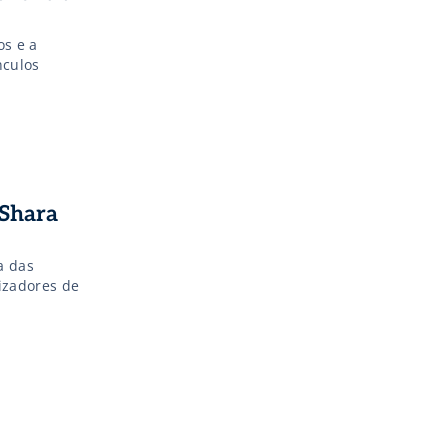
os e a
nculos
 Shara
a das
lizadores de