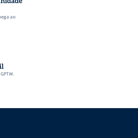
unidade
hega ao
il
a GPTW.