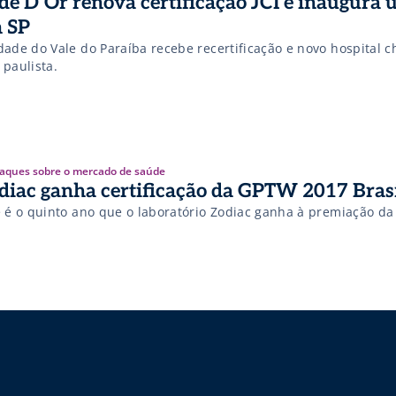
de D’Or renova certificação JCI e inaugura 
 SP
dade do Vale do Paraíba recebe recertificação e novo hospital c
 paulista.
aques sobre o mercado de saúde
diac ganha certificação da GPTW 2017 Bras
e é o quinto ano que o laboratório Zodiac ganha à premiação d