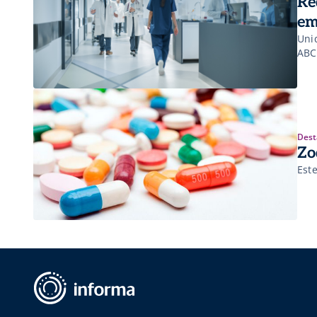
Re
em
Uni
ABC
Dest
Zo
Est