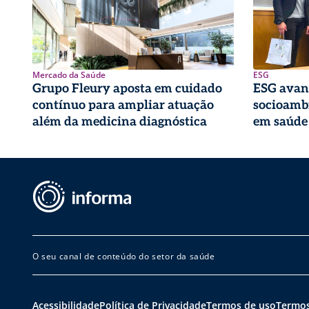
Mercado da Saúde
ESG
Grupo Fleury aposta em cuidado
ESG avan
contínuo para ampliar atuação
socioambi
além da medicina diagnóstica
em saúde
O seu canal de conteúdo do setor da saúde
Acessibilidade
Política de Privacidade
Termos de uso
Termos