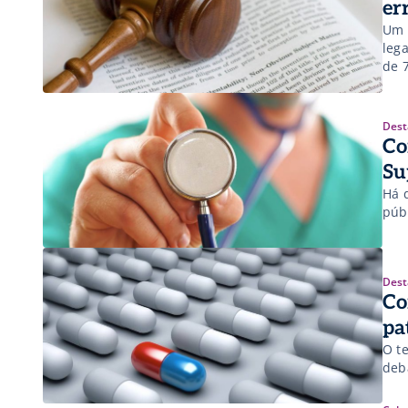
er
Um 
leg
de 
ao 
tes
Dest
Co
Su
Há 
púb
Dest
Co
pa
O tem
deb