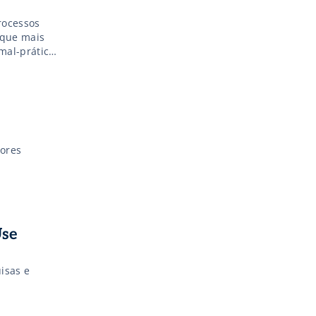
rocessos
 que mais
mal-prática
pedidos de
s.
tores
Use