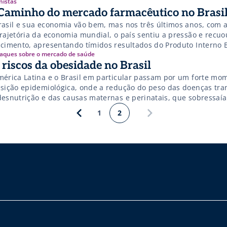
nistas
Caminho do mercado farmacêutico no Brasi
rasil e sua economia vão bem, mas nos três últimos anos, com
trajetória da economia mundial, o país sentiu a pressão e recuo
scimento, apresentando tímidos resultados do Produto Interno Br
aques sobre o mercado de saúde
2012, de 1%, e uma pequena evolução em 2013, 2,3%. Estes res
 riscos da obesidade no Brasil
am abaixo da média histórica de 10 anos, 3,7%, quebrando o rit
lerado de crescimento do país.
mérica Latina e o Brasil em particular passam por um forte mo
nsição epidemiológica, onde a redução do peso das doenças tran
desnutrição e das causas maternas e perinatais, que sobressaía
morbi-motalidade, passam a dar lugar ao crescimento das enfe
1
2
nico-degenerativas como principais motores da carga de doença