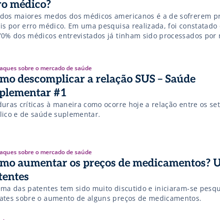
ro médico?
dos maiores medos dos médicos americanos é a de sofrerem p
ais por erro médico. Em uma pesquisa realizada, foi constatado
70% dos médicos entrevistados já tinham sido processados por 
longo de suas carreiras. O impacto deste medo é mostrado em 
tes excessivos e altos custos desnecessários para os tratamento
aques sobre o mercado de saúde
mo descomplicar a relação SUS – Saúde
plementar #1
duras críticas à maneira como ocorre hoje a relação entre os se
lico e de saúde suplementar.
aques sobre o mercado de saúde
mo aumentar os preços de medicamentos? 
tentes
a das patentes tem sido muito discutido e iniciaram-se pesquisas e
ates sobre o aumento de alguns preços de medicamentos.