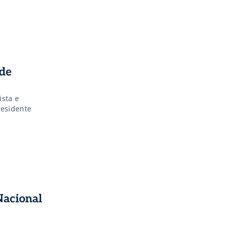
 de
ista e
residente
Nacional