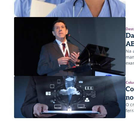
Dest
Da
A
Na 
man
exa
Colu
Co
no
O c
fer