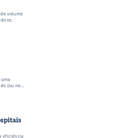
s de volume
dicos.
m uma
ado (ou nem
de uma
ceiros, de
spitais
a eficiência