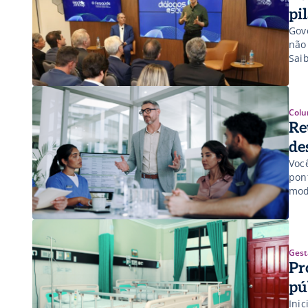
pi
Gov
não
Sai
Colu
Re
de
Voc
pon
mod
tin
com
[…]
Gest
Pr
pú
Inic