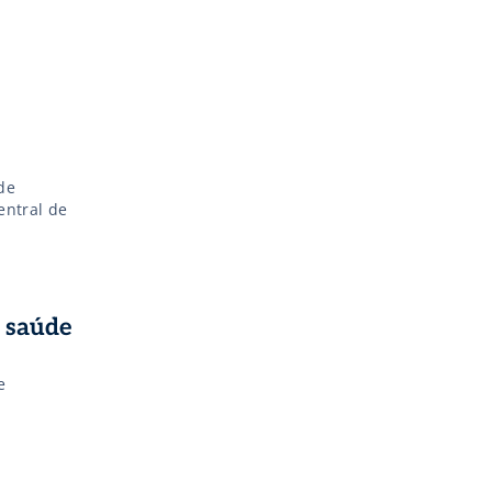
de
entral de
 saúde
e