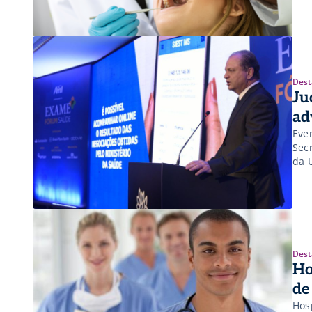
Dest
Ju
ad
Eve
Sec
da 
Dest
Ho
de
Hos