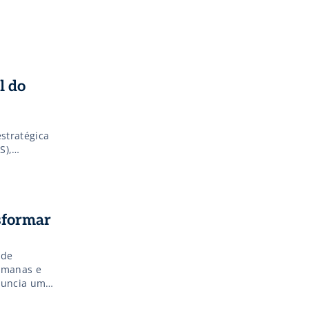
l do
estratégica
S),
amentais.
conômico da
sformar
 de
umanas e
anuncia uma
ória