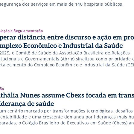
 segurança dos serviços em mais de 140 hospitais públicos.
slação e Regulamentação
perar distância entre discurso e ação em pro
mplexo Econômico e Industrial da Saúde
2025, o Comitê de Saúde da Associação Brasileira de Relações
titucionais e Governamentais (Abrig) sinalizou como prioridade 
ortalecimento do Complexo Econômico e Industrial da Saúde (CEI
movendo o tema no âmbito das relações institucionais e govern
se mesmo sentido, o Departamento do Complexo Produtivo e E
de da Fiesp tem atuado […]
ão
thália Nunes assume Cbexs focada em tran
liderança de saúde
um cenário marcado por transformações tecnológicas, desafios
tentabilidade e uma crescente demanda por lideranças mais h
paradas, o Colégio Brasileiro de Executivos em Saúde (Cbexs) 
a etapa sob a liderança de Nathália Nunes, executiva com trajet