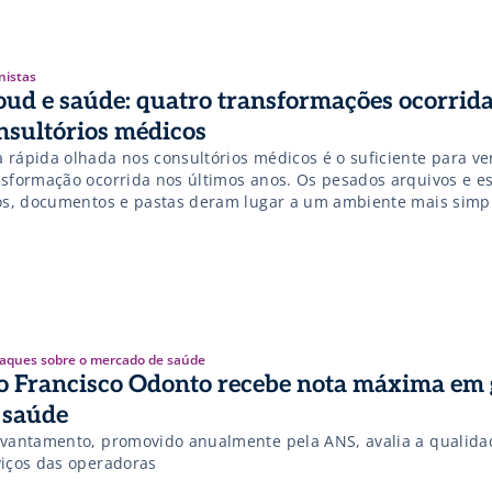
tada à articulação de lideranças e fortalecimento de ecossistem
aborativos. Com formação executiva pela […]
nistas
oud e saúde: quatro transformações ocorrida
nsultórios médicos
 rápida olhada nos consultórios médicos é o suficiente para ve
nsformação ocorrida nos últimos anos. Os pesados arquivos e e
ros, documentos e pastas deram lugar a um ambiente mais simpl
 espaço de sobra para realizar um bom atendimento aos pacien
odelagem só foi possível graças à popularização […]
aques sobre o mercado de saúde
o Francisco Odonto recebe nota máxima em 
 saúde
evantamento, promovido anualmente pela ANS, avalia a qualida
viços das operadoras