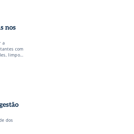
as
s nos
r a
stantes com
es, limpo e
tes. Essa
gestão
de dos