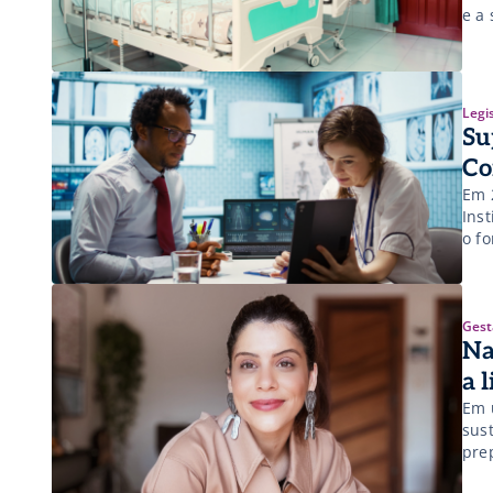
e a
Legi
Su
Co
Em 
Ins
o f
pro
Nes
Saú
Gest
Na
a 
Em 
sus
pre
nov