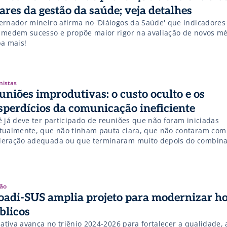
lares da gestão da saúde; veja detalhes
ernador mineiro afirma no 'Diálogos da Saúde' que indicadore
 medem sucesso e propõe maior rigor na avaliação de novos mé
ba mais!
nistas
uniões improdutivas: o custo oculto e os
sperdícios da comunicação ineficiente
ê já deve ter participado de reuniões que não foram iniciadas
tualmente, que não tinham pauta clara, que não contaram co
eração adequada ou que terminaram muito depois do combin
ha um horário de término definido). Esses são sintomas claros 
unicação ineficiente e que gera desperdícios de recursos finan
ão
oadi-SUS amplia projeto para modernizar ho
blicos
iativa avança no triênio 2024-2026 para fortalecer a qualidade, 