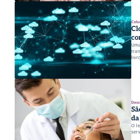
vol
col
Colu
Cl
co
Uma
tra
liv
com
rem
Dest
Sã
da
O l
ser