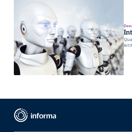
Dest
In
Qua
Arti