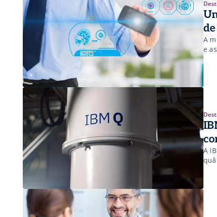
Dest
Un
de
A m
e a
Dest
IB
co
A I
quâ