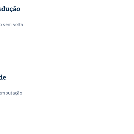
redução
 sem volta
de
computação