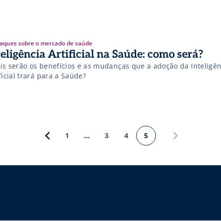
aques sobre o mercado de saúde
teligência Artificial na Saúde: como será?
is serão os benefícios e as mudanças que a adoção da Inteligên
ficial trará para a Saúde?
1
…
3
4
5