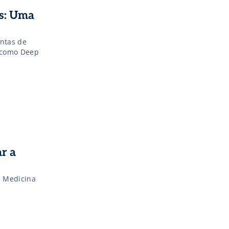
as: Uma
entas de
o como Deep
r a
a Medicina