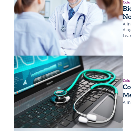
Colu
Bi
No
A In
dia
Colu
Co
Me
A I