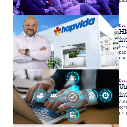
pac
Dest
HI
in
Exe
pap
que
eve
Dest
Um
in
Ant
com
pre