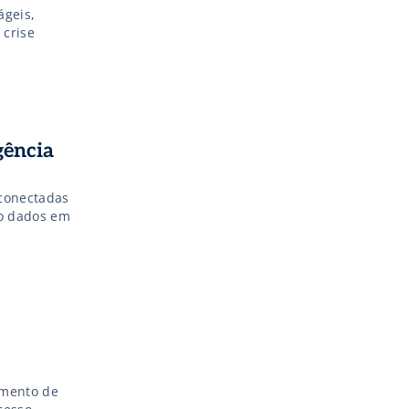
ágeis,
 crise
gência
conectadas
do dados em
imento de