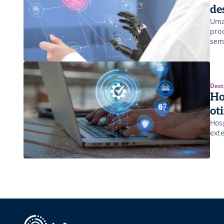
de
Uma
pro
sem
conf
Dest
Ho
ot
Hosp
ext