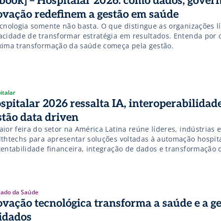
-book] – Hospitalar 2026: como dados, gover
ovação redefinem a gestão em saúde
ecnologia somente não basta. O que distingue as organizações lí
acidade de transformar estratégia em resultados. Entenda por 
xima transformação da saúde começa pela gestão.
italar
spitalar 2026 ressalta IA, interoperabilidade
stão data driven
ior feira do setor na América Latina reúne líderes, indústrias 
lthtechs para apresentar soluções voltadas à automação hospita
tentabilidade financeira, integração de dados e transformação d
stência.
ado da Saúde
ovação tecnológica transforma a saúde e a ge
idados