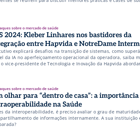
ientes se reúnem para discutir melhores práticas e cases de su
aques sobre o mercado de saúde
S 2024: Kleber Linhares nos bastidores da
tegração entre Hapvida e NotreDame Interm
cutivo explicará desafios na transição de sistemas, como superá
el da IA no aperfeiçoamento operacional da operadora, saiba m
 o vice-presidente de Tecnologia e Inovação da Hapvida aborda
nto!
aques sobre o mercado de saúde
 olhar para “dentro de casa”: a importância
traoperabilidade na Saúde
es da interoperabilidade, é preciso avaliar o grau de maturidad
partilhamento de informações internamente. A sua instituição 
parada?