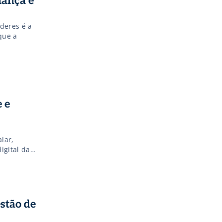
nança e
deres é a
que a
 e
e
lar,
igital da
stão de