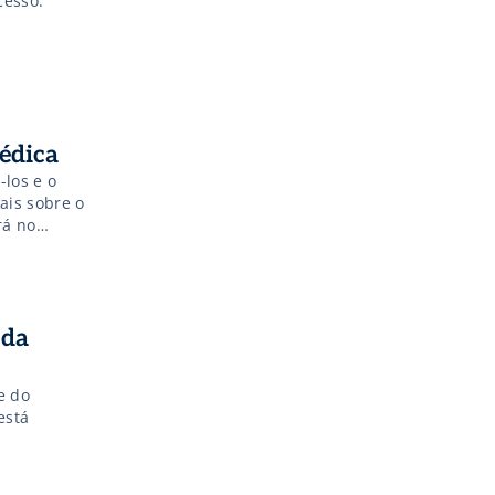
cesso.
édica
-los e o
ais sobre o
rá no
 da
e do
está