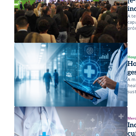
[e
in
A t
cap
pró
Hosp
Ho
ge
A ma
hea
sus
assi
Merc
In
cu