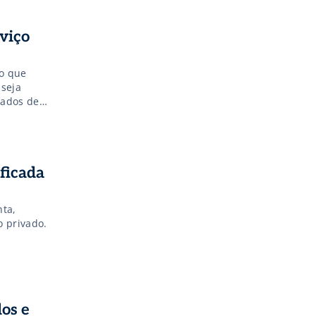
viço
do que
seja
dados de
ficada
nta,
o privado.
dos e