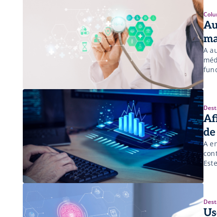
Colu
Au
ma
A a
méd
fun
pac
Dest
Af
de
A e
con
Est
Dest
Us