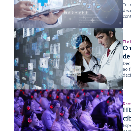
Tec
dec
con
TI e
O 
de
Dec
ao 
deci
Dest
HI
ci
Esp