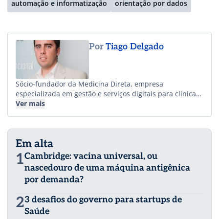
automação e informatização
orientação por dados
Por
Tiago Delgado
Sócio-fundador da Medicina Direta, empresa
especializada em gestão e serviços digitais para clínicas
e consultórios. É formado em Comunicação Social pela
Ver mais
ESPM e Mestre em Marketing pela Universidade de
Birmingham, na Inglaterra. No Reino Unido, atuou como
gerente de comunicação de contas como Mercedes-Benz
Em alta
e Audi.
1
Cambridge: vacina universal, ou
nascedouro de uma máquina antigênica
por demanda?
2
3 desafios do governo para startups de
Saúde