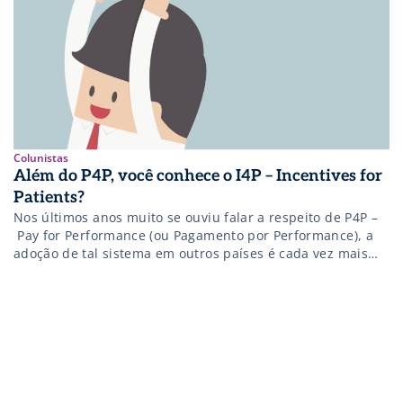
Colunistas
Além do P4P, você conhece o I4P – Incentives for
Patients?
Nos últimos anos muito se ouviu falar a respeito de P4P –
Pay for Performance (ou Pagamento por Performance), a
adoção de tal sistema em outros países é cada vez mais
comum e em breve o Brasil precisará repensar seu modelo
atual de remuneração de médicos para reduzir os custos
de saúde, porém você já pensou como também seria […]