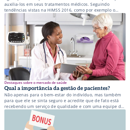
auxilia-los em seus tratamentos médicos. Seguindo
tendências vistas na HIMSS 2016, como por exemplo o
Patient-centered-care, o Dr. CUCO é um aplicativo de
celular voltado a pacientes que cria um plano de
tratamento para auxiliá-los a tomar seus medicamentos e
encontrar os melhores preços nos principais e-commerces
de […]
Destaques sobre o mercado de saúde
Qual a importância da gestão de pacientes?
Não apenas para o bem-estar do indivíduo, mas também
para que ele se sinta seguro e acredite que de fato está
recebendo um serviço de qualidade e com uma equipe de
profissionais responsáveis, é preciso fornecer uma boa
assistência e atendimento