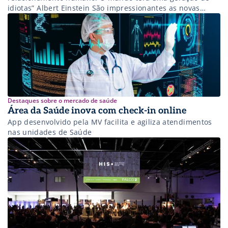
idiotas” Albert Einstein São impressionantes as novas
ferramentas criadas para o aperfeiçoamento da gestão
clínica. Modelos de acompanhamento e aferição de
desempenho associadas a análises de indicadores vêm
sendo implantados em grandes hospitais com frequência
cada vez […]
Destaques sobre o mercado de saúde
Área da Saúde inova com check-in online
App desenvolvido pela MV facilita e agiliza atendimentos
nas unidades de Saúde