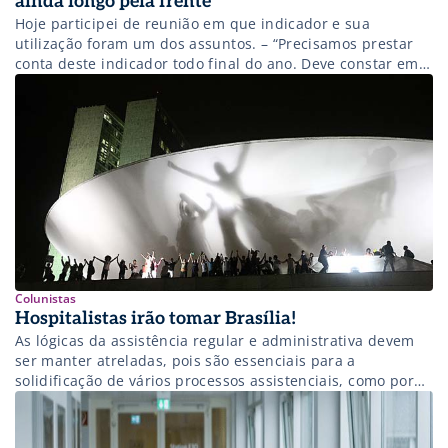
ainda longo pela frente
Hoje participei de reunião em que indicador e sua
utilização foram um dos assuntos. – “Precisamos prestar
conta deste indicador todo final do ano. Deve constar em
relatório anual”. – “Mas o que fazem com ele durante o
ano?” – “Como assim?” Reforçou minha ideia de que antes
de estimular que “todo processo deve ter […]
Colunistas
Hospitalistas irão tomar Brasília!
As lógicas da assistência regular e administrativa devem
ser manter atreladas, pois são essenciais para a
solidificação de vários processos assistenciais, como por
exemplo gestão da alta hospitalar.