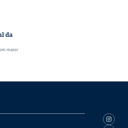
ul da
com maior