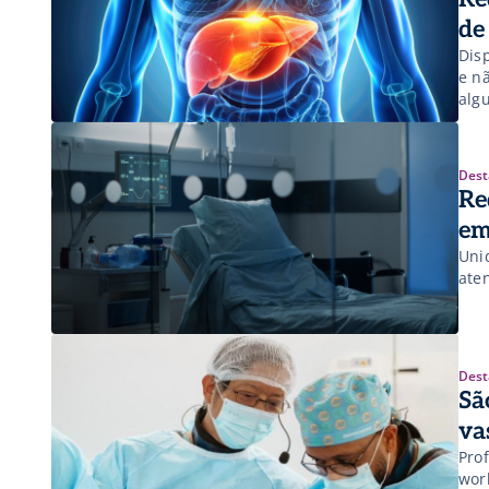
de
Dis
e n
alg
Dest
Re
em
Uni
ate
Dest
Sã
va
Pro
wor