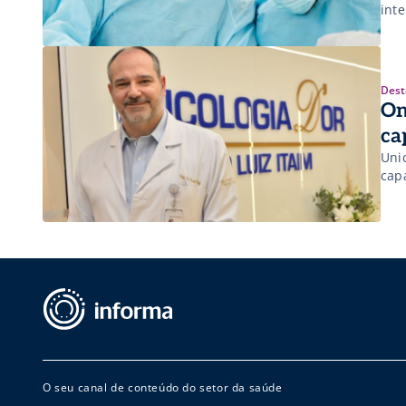
inte
Dest
On
ca
Uni
cap
O seu canal de conteúdo do setor da saúde