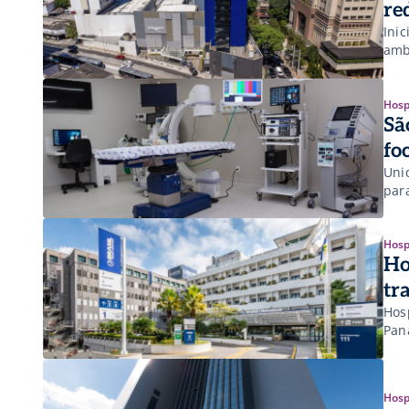
re
Inic
amb
Hosp
Sã
fo
Uni
par
Hosp
Ho
tr
Hos
Pan
Hosp