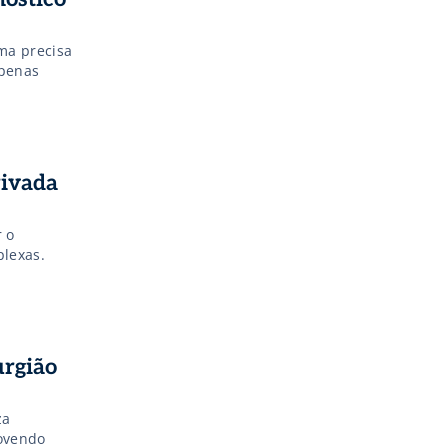
rma precisa
apenas
rivada
 o
plexas.
urgião
za
movendo