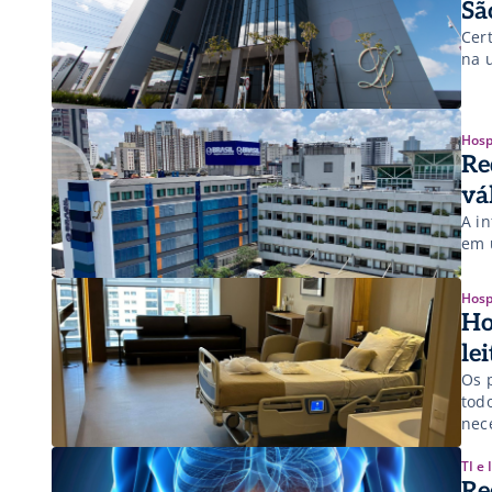
Sã
Cer
na 
Hosp
Re
vá
A in
em 
Hosp
Ho
le
Os 
tod
nec
TI e
Re