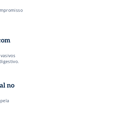
compromisso
 com
nvasivos
igestivo.
al no
 pela