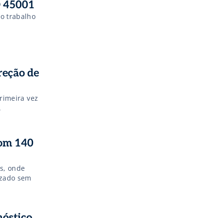
O 45001
do trabalho
reção de
primeira vez
.
com 140
s, onde
izado sem
nóstico