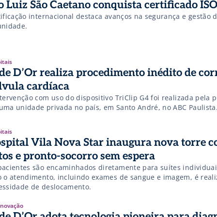
o Luiz São Caetano conquista certificado IS
tificação internacional destaca avanços na segurança e gestão 
unidade.
itais
de D’Or realiza procedimento inédito de cor
lvula cardíaca
tervenção com uso do dispositivo TriClip G4 foi realizada pela 
uma unidade privada no país, em Santo André, no ABC Paulista
itais
spital Vila Nova Star inaugura nova torre 
itos e pronto-socorro sem espera
pacientes são encaminhados diretamente para suítes individuai
o o atendimento, incluindo exames de sangue e imagem, é real
essidade de deslocamento.
 Inovação
de D’Or adota tecnologia pioneira para diag