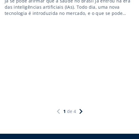
Já se pode afirmar que a saúde no Brasil já entrou na era
das inteligências artificiais (IAs). Todo dia, uma nova
tecnologia é introduzida no mercado, e o que se pode
notar é uma presença forte de sistemas de inteligência
artificial, seja na medicina para auxílio de diagnósticos
precoces, seja na indústria com o desenvolvimento […]
1
de
4