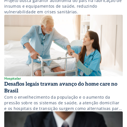
Projeto busca garantir autonomia do país na fabricação de
insumos e equipamentos de saúde, reduzindo
vulnerabilidade em crises sanitárias.
Hospitalar
Desafios legais travam avanço do home care no
Brasil
Com o envelhecimento da população e o aumento da
pressão sobre os sistemas de saúde, a atenção domiciliar
e os hospitais de transição surgem como alternativas para
desafogar leitos, melhorar a eficiência do cuidado e
otimizar recursos. Apesar do avanço, esses modelos ainda
enfrentam entraves significativos no Brasil — da ausência