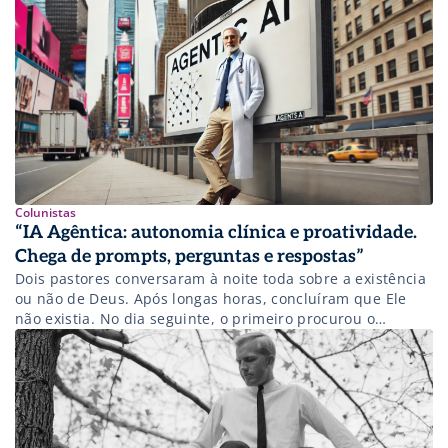
Colunistas
“IA Agêntica: autonomia clínica e proatividade.
Chega de prompts, perguntas e respostas”
Dois pastores conversaram à noite toda sobre a existência
ou não de Deus. Após longas horas, concluíram que Ele
não existia. No dia seguinte, o primeiro procurou o
segundo e o encontrou no jardim ajoelhado fazendo suas
orações matinais. Surpreso, perguntou: “depois de horas
para concluir que Deus não existe, o que você está
fazendo […]