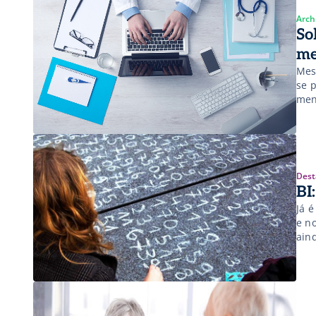
Arch
So
me
Mes
se 
men
Dest
BI
Já 
e n
ain
amb
prof