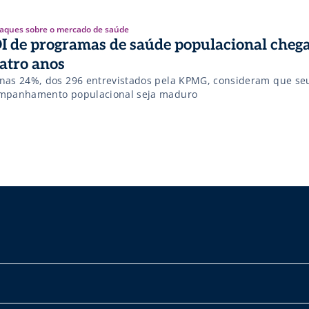
aques sobre o mercado de saúde
I de programas de saúde populacional cheg
atro anos
nas 24%, dos 296 entrevistados pela KPMG, consideram que se
mpanhamento populacional seja maduro