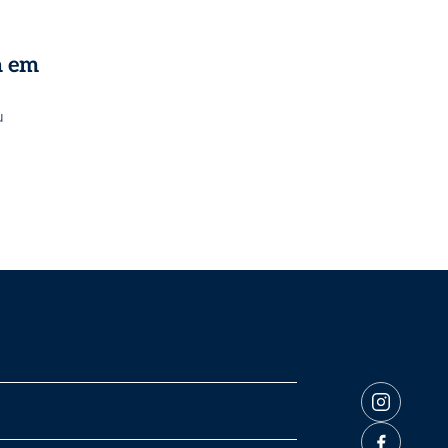
a em
u