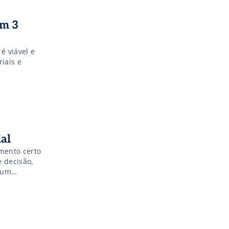
em 3
é viável e
iais e
al
mento certo
 decisão,
 um
os por