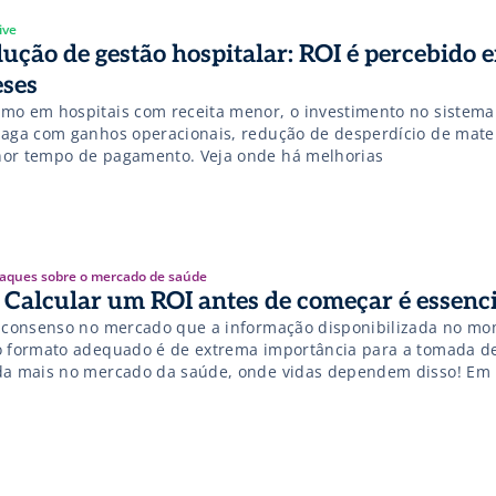
ive
lução de gestão hospitalar: ROI é percebido 
ses
mo em hospitais com receita menor, o investimento no sistema 
paga com ganhos operacionais, redução de desperdício de mater
or tempo de pagamento. Veja onde há melhorias
aques sobre o mercado de saúde
: Calcular um ROI antes de começar é essenci
é consenso no mercado que a informação disponibilizada no mo
o formato adequado é de extrema importância para a tomada de
da mais no mercado da saúde, onde vidas dependem disso! Em
iente cada vez mais competitivo, dados bem tratados conduzid
issionais capacitados a lidar com eles, têm o […]