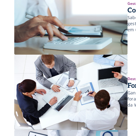
Gest
Co
Sab
ges
em 
Dest
Fo
Gan
for
da 