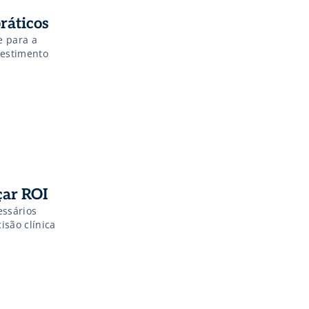
ráticos
e para a
vestimento
çar ROI
ssários
são clínica