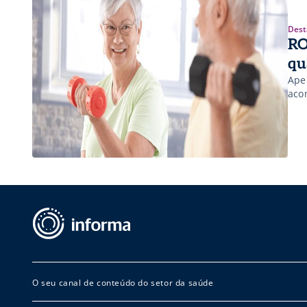
Dest
RO
qu
Ape
aco
O seu canal de conteúdo do setor da saúde