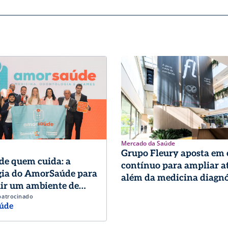
Mercado da Saúde
Grupo Fleury aposta em
de quem cuida: a
contínuo para ampliar a
gia do AmorSaúde para
além da medicina diagnó
ir um ambiente de
patrocinado
o de excelência
úde