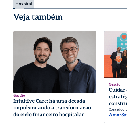
Hospital
Veja também
Gestão
Cuidar 
Gestão
estraté
Intuitive Care: há uma década
constru
impulsionando a transformação
Conteúdo 
trabalh
do ciclo financeiro hospitalar
AmorSa