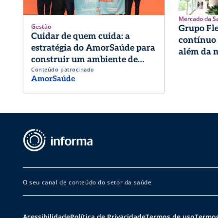
Mercado da S
Gestão
Grupo Fl
Cuidar de quem cuida: a
contínuo
estratégia do AmorSaúde para
além da m
construir um ambiente de
Conteúdo patrocinado
trabalho de excelência
AmorSaúde
O seu canal de conteúdo do setor da saúde
Acessibilidade
Política de Privacidade
Termos de uso
Termos