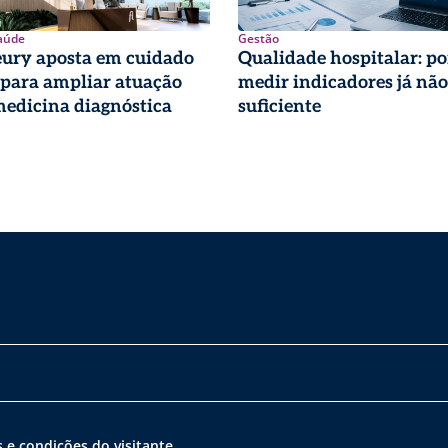
aúde
Gestão
eury aposta em cuidado
Qualidade hospitalar: po
 para ampliar atuação
medir indicadores já não
edicina diagnóstica
suficiente
 e condições do visitante