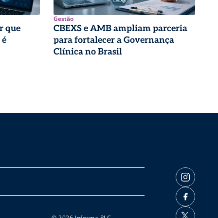
Gestão
r que
CBEXS e AMB ampliam parceria
 é
para fortalecer a Governança
Clínica no Brasil
© 2026 Informa PLC