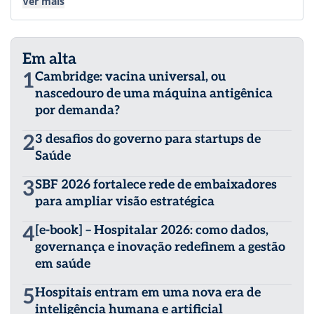
e consultórios. É formado em Comunicação Social pela
Ver mais
ESPM e Mestre em Marketing pela Universidade de
Birmingham, na Inglaterra. No Reino Unido, atuou como
gerente de comunicação de contas como Mercedes-Benz
Em alta
e Audi.
1
Cambridge: vacina universal, ou
nascedouro de uma máquina antigênica
por demanda?
2
3 desafios do governo para startups de
Saúde
3
SBF 2026 fortalece rede de embaixadores
para ampliar visão estratégica
4
[e-book] – Hospitalar 2026: como dados,
governança e inovação redefinem a gestão
em saúde
5
Hospitais entram em uma nova era de
inteligência humana e artificial