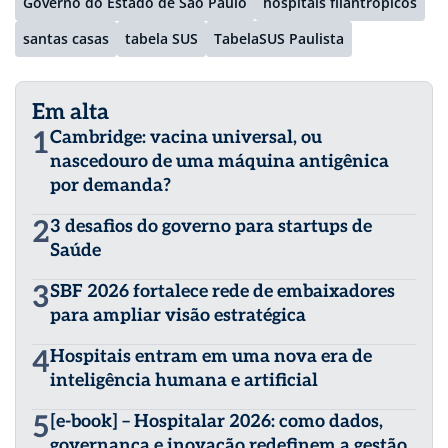
Governo do Estado de São Paulo
hospitais filantrópicos
santas casas
tabela SUS
TabelaSUS Paulista
Em alta
1
Cambridge: vacina universal, ou
nascedouro de uma máquina antigênica
por demanda?
2
3 desafios do governo para startups de
Saúde
3
SBF 2026 fortalece rede de embaixadores
para ampliar visão estratégica
4
Hospitais entram em uma nova era de
inteligência humana e artificial
5
[e-book] – Hospitalar 2026: como dados,
governança e inovação redefinem a gestão