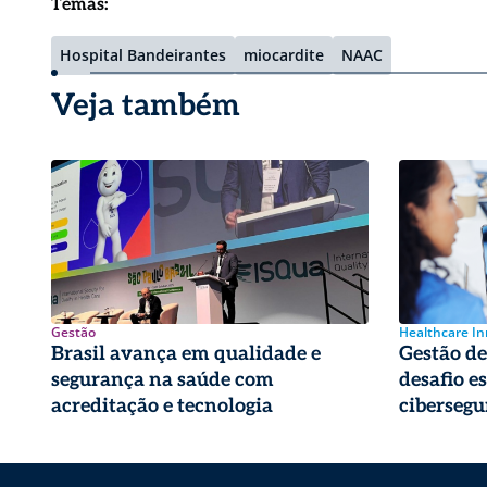
Temas:
Hospital Bandeirantes
miocardite
NAAC
Veja também
Gestão
Healthcare I
Brasil avança em qualidade e
Gestão de 
segurança na saúde com
desafio e
acreditação e tecnologia
cibersegu