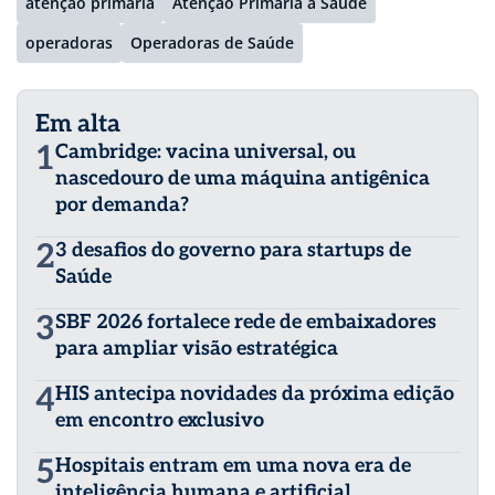
atenção primária
Atenção Primária à Saúde
operadoras
Operadoras de Saúde
Em alta
1
Cambridge: vacina universal, ou
nascedouro de uma máquina antigênica
por demanda?
2
3 desafios do governo para startups de
Saúde
3
SBF 2026 fortalece rede de embaixadores
para ampliar visão estratégica
4
HIS antecipa novidades da próxima edição
em encontro exclusivo
5
Hospitais entram em uma nova era de
inteligência humana e artificial