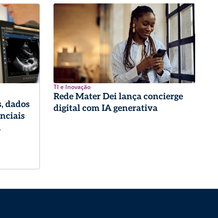
TI e Inovação
Rede Mater Dei lança concierge
, dados
digital com IA generativa
enciais
logia