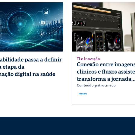
TI e Inovação
abilidade passa a definir
Conexão entre imagens
 etapa da
clínicos e fluxos assist
ação digital na saúde
transforma a jornada
Conteúdo patrocinado
diagnóstica em Cardio