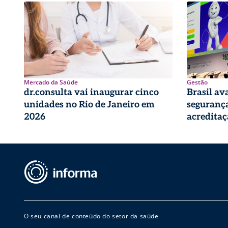
Mercado da Saúde
Gestão
dr.consulta vai inaugurar cinco
Brasil av
unidades no Rio de Janeiro em
seguranç
2026
acreditaç
O seu canal de conteúdo do setor da saúde