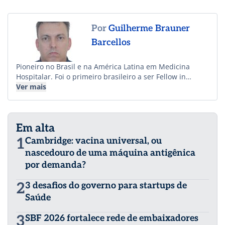
Por
Guilherme Brauner
Barcellos
Pioneiro no Brasil e na América Latina em Medicina
Hospitalar. Foi o primeiro brasileiro a ser Fellow in
Hospital Medicine e o primeiro profissional que não
Ver mais
trabalha nos EUA Senior Fellow da Society of Hospital
Medicine.
Em alta
1
Cambridge: vacina universal, ou
nascedouro de uma máquina antigênica
por demanda?
2
3 desafios do governo para startups de
Saúde
3
SBF 2026 fortalece rede de embaixadores