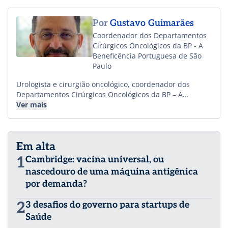
Por
Gustavo Guimarães
Coordenador dos Departamentos
Cirúrgicos Oncológicos da BP - A
Beneficência Portuguesa de São
Paulo
Urologista e cirurgião oncológico, coordenador dos
Departamentos Cirúrgicos Oncológicos da BP – A
Beneficência Portuguesa de São Paulo e diretor do
Ver mais
Instituto de Urologia, Oncologia e Cirurgia Robótica
(IUCR).
Em alta
1
Cambridge: vacina universal, ou
nascedouro de uma máquina antigênica
por demanda?
2
3 desafios do governo para startups de
Saúde