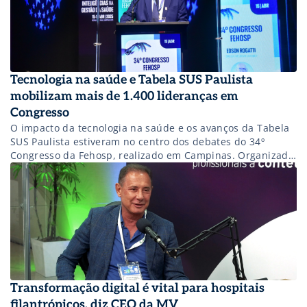
Tecnologia na saúde e Tabela SUS Paulista
mobilizam mais de 1.400 lideranças em
Congresso
O impacto da tecnologia na saúde e os avanços da Tabela
SUS Paulista estiveram no centro dos debates do 34º
Congresso da Fehosp, realizado em Campinas. Organizado
pela Fehosp (Federação das Santas Casas e Hospitais
Beneficentes do Estado de São Paulo), o evento reuniu
1.480 representantes do setor filantrópico, de 14 estados
brasileiros, para discutir […]
Transformação digital é vital para hospitais
filantrópicos, diz CEO da MV