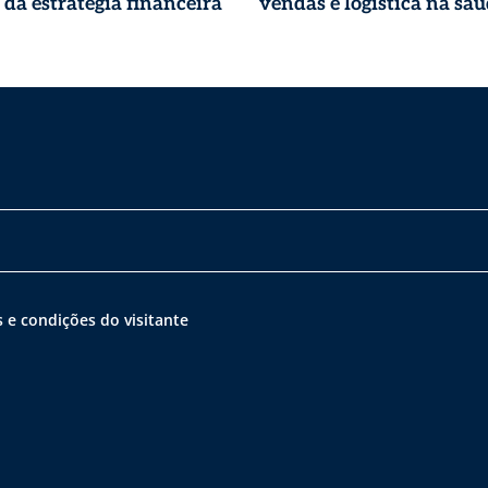
 da estratégia financeira
vendas e logística na sa
 e condições do visitante