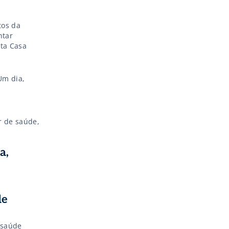
ão, tamanha
…]
tos da
ntar
nta Casa
Um dia,
r de saúde,
a,
de
 saúde