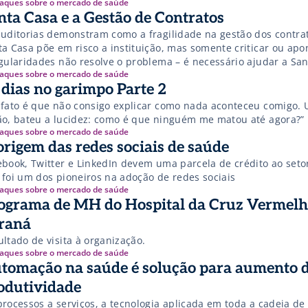
aques sobre o mercado de saúde
 responsabilidade direta sobre o tema, voltou-se para a quest
nta Casa e a Gestão de Contratos
 repercussão. Em levantamento, comprovou que falta gestão e [
auditorias demonstram como a fragilidade na gestão dos contra
ta Casa põe em risco a instituição, mas somente criticar ou apo
egularidades não resolve o problema – é necessário ajudar a Sa
aques sobre o mercado de saúde
 dias no garimpo Parte 2
 fato é que não consigo explicar como nada aconteceu comigo. 
ão, bateu a lucidez: como é que ninguém me matou até agora?”
aques sobre o mercado de saúde
origem das redes sociais de saúde
ebook, Twitter e LinkedIn devem uma parcela de crédito ao seto
 foi um dos pioneiros na adoção de redes sociais
aques sobre o mercado de saúde
ograma de MH do Hospital da Cruz Vermelh
raná
ltado de visita à organização.
aques sobre o mercado de saúde
tomação na saúde é solução para aumento 
odutividade
processos a serviços, a tecnologia aplicada em toda a cadeia de