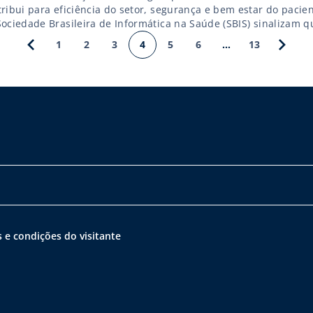
tribui para eficiência do setor, segurança e bem estar do pacie
Sociedade Brasileira de Informática na Saúde (SBIS) sinalizam q
vai mais que dobrar nos hospitais até 2018. Além de investiment
1
2
3
4
5
6
…
13
omação no setor envolve […]
 e condições do visitante