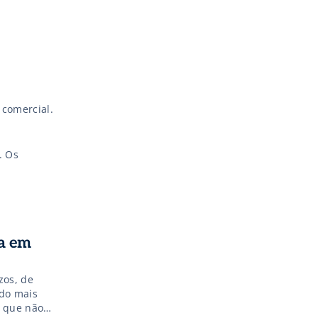
 comercial.
. Os
ta em
zos, de
ado mais
, que não