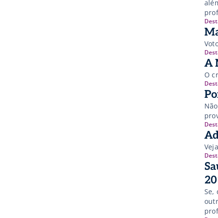
alé
pro
Dest
Ma
Vot
Dest
A 
O c
Dest
Po
Não
pro
Dest
Ad
Veja
Dest
Sa
20
Se,
out
pro