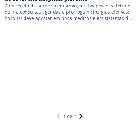
Com receio de perder o emprego, muitas pessoas deixam
de ir a consultas agendas e prorrogam cirurgias eletivas;
hospital deve apostar em bons médicos e em sistemas de
análise de dados para passar pela crise
1
de
2