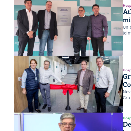
Hosp
At
mi
Uni
joi
Hosp
Gr
Co
Nov
Gru
Hosp
De