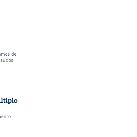
m
xames de
laudos
ltiplo
mento