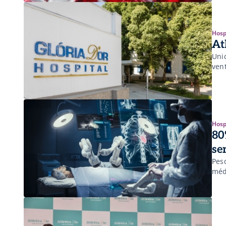
Hosp
At
Unid
ven
Hosp
80
se
Pes
méd