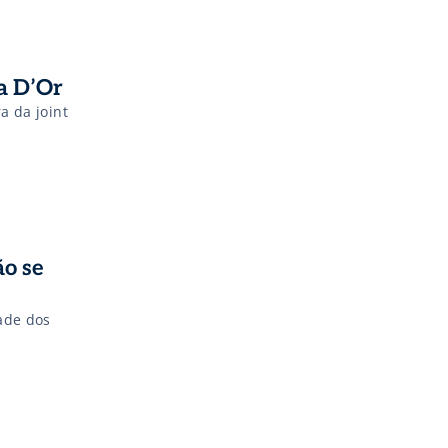
ia D’Or
a da joint
ão se
ade dos
.