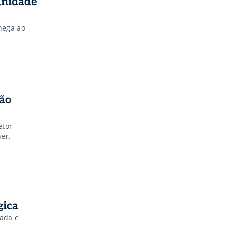
unidade
hega ao
ão
etor
er.
gica
ada e