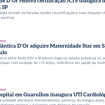
de D’Or renova certificação JCI e inaugura 
 SP
dade do Vale do Paraíba recebe recertificação e novo hospital c
 paulista.
itais
lântica D’Or adquire Maternidade Star em S
ulo
ceria entre Rede D’Or e Bradesco Seguros amplia presença no s
pitalar com unidade de 173 leitos, referência em saúde da mulh
itais
spital em Guarulhos inaugura UTI Cardioló
a unidade oferecerá monitoramento contínuo, tecnologia avanç
ndimento integral a pacientes com doenças do coração.