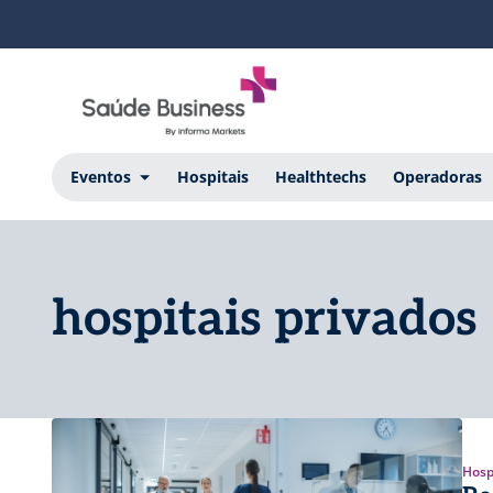
Eventos
Hospitais
Healthtechs
Operadoras
hospitais privados
Hosp