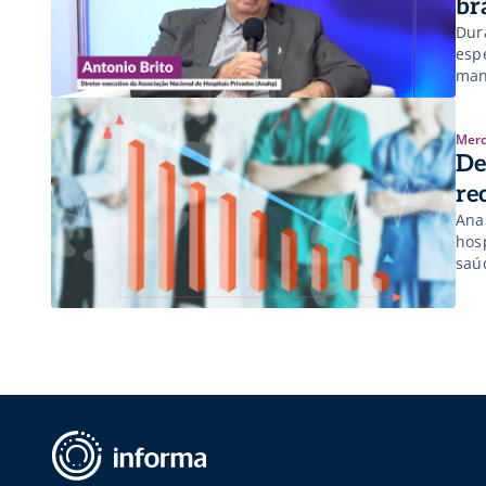
br
Dur
esp
mant
det
Merc
De
re
Ana
hos
saú