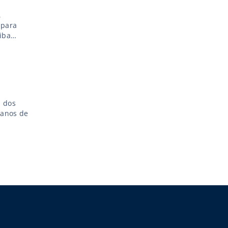
,
 para
iba
s dos
lanos de