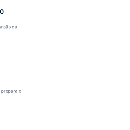
50
pansão da
e prepara o