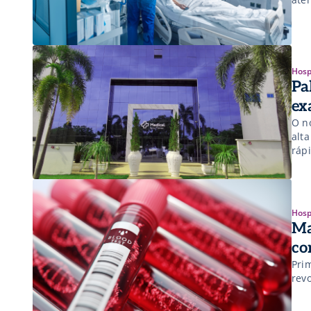
Hosp
Pa
ex
O n
alt
ráp
Hosp
Ma
co
Pri
rev