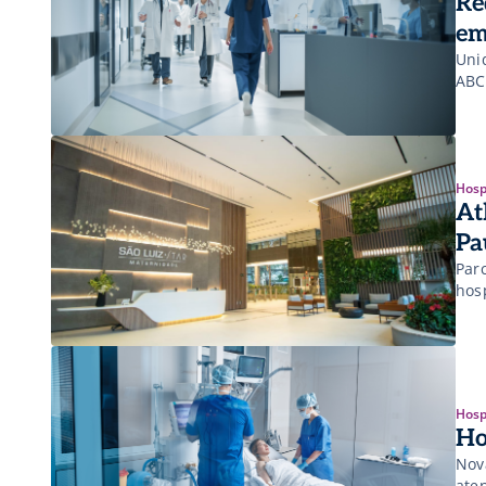
Re
em
Uni
ABC
Hosp
At
Pa
Par
hos
Hosp
Ho
Nov
ate