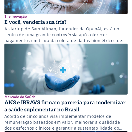
TI e Inovação
E você, venderia sua íris?
A startup de Sam Altman, fundador da OpenAI, está no
centro de uma grande controvérsia após oferecer
pagamentos em troca da coleta de dados biométricos de
milhares de brasileiros. Para entender e alertar sobre os
riscos e as questões éticas envolvidas, resolvemos em
conjunto escrever este artigo. A proposta da Tools for
Humanity de pagar […]
Mercado da Saúde
ANS e IBRAVS firmam parceria para modernizar
a saúde suplementar no Brasil
Acordo de cinco anos visa implementar modelos de
remuneração baseados em valor, melhorar a qualidade
dos desfechos clínicos e garantir a sustentabilidade do