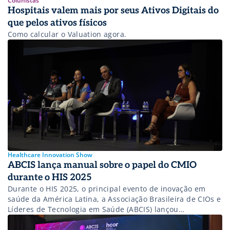
Colunistas
Hospitais valem mais por seus Ativos Digitais do
que pelos ativos físicos
Como calcular o Valuation agora.
Healthcare Innovation Show
ABCIS lança manual sobre o papel do CMIO
durante o HIS 2025
Durante o HIS 2025, o principal evento de inovação em
saúde da América Latina, a Associação Brasileira de CIOs e
Líderes de Tecnologia em Saúde (ABCIS) lançou
oficialmente o Manual do Papel do Chief Medical
Information Officer (CMIO) no Brasil. O documento,