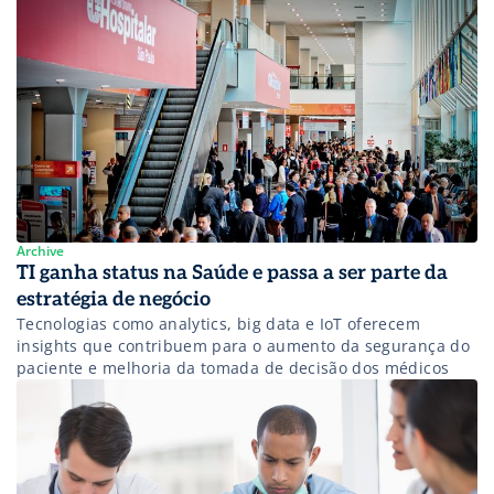
informações médicas, em algum momento, já circulam em
serviços de computação ou via mobile. Isso significa dizer
que, cada vez mais, documentos como laudos e
prontuários são transmitidos de forma eletrônica. E o
mecanismo […]
Archive
TI ganha status na Saúde e passa a ser parte da
estratégia de negócio
Tecnologias como analytics, big data e IoT oferecem
insights que contribuem para o aumento da segurança do
paciente e melhoria da tomada de decisão dos médicos