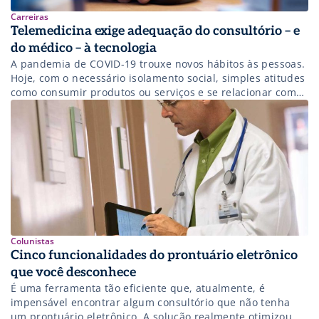
Carreiras
Telemedicina exige adequação do consultório – e
do médico – à tecnologia
A pandemia de COVID-19 trouxe novos hábitos às pessoas.
Hoje, com o necessário isolamento social, simples atitudes
como consumir produtos ou serviços e se relacionar com
amigos e familiares são feitas no ambiente on-line graças
às ferramentas de tecnologia. O mesmo acontece na área
da saúde. Enquanto grande parte de médicos e
enfermeiras atua na […]
Colunistas
Cinco funcionalidades do prontuário eletrônico
que você desconhece
É uma ferramenta tão eficiente que, atualmente, é
impensável encontrar algum consultório que não tenha
um prontuário eletrônico. A solução realmente otimizou o