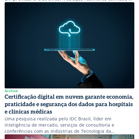
dia a dia do profissional de saúde, trazendo mais
agilidade, eficiência e qualidade não só nos processos,
mas principalmente nas consultas com os pacientes. A
questão é que, ainda hoje, a grande […]
Archive
Certificação digital em nuvem garante economia,
praticidade e segurança dos dados para hospitais
e clínicas médicas
Uma pesquisa realizada pelo IDC Brasil, líder em
inteligência de mercado, serviços de consultoria e
conferências com as indústrias de Tecnologia da
Informação e Telecomunicações, revela que até 80% das