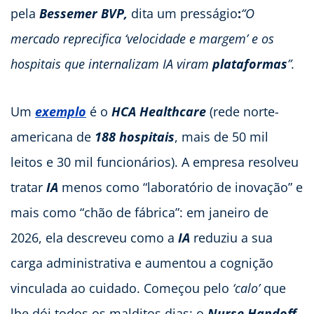
pela
Bessemer BVP,
dita um presságio
:
“O
mercado reprecifica ‘velocidade e margem’ e os
hospitais que internalizam IA viram
plataformas
”.
Um
exemplo
é o
HCA Healthcare
(rede norte-
americana de
188 hospitais
, mais de 50 mil
leitos e 30 mil funcionários). A empresa resolveu
tratar
IA
menos como “laboratório de inovação” e
mais como “chão de fábrica”: em janeiro de
2026, ela descreveu como a
IA
reduziu a sua
carga administrativa e aumentou a cognição
vinculada ao cuidado. Começou pelo
‘calo’
que
lhe dói todos os malditos dias: o
Nurse Handoff