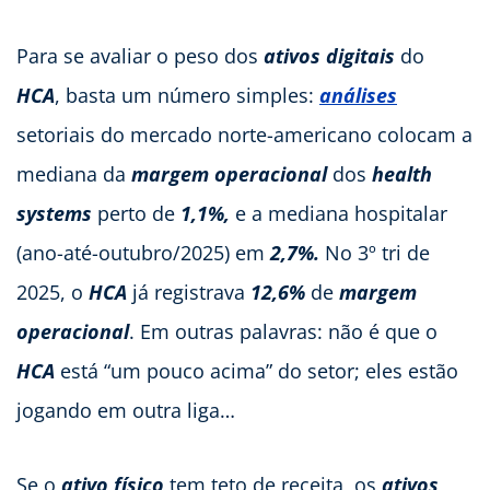
Para se avaliar o peso dos
ativos digitais
do
HCA
, basta um número simples:
análises
setoriais do mercado norte-americano colocam a
mediana da
margem operacional
dos
health
systems
perto de
1,1%,
e a mediana hospitalar
(ano-até-outubro/2025) em
2,7%.
No 3º tri de
2025, o
HCA
já registrava
12,6%
de
margem
operacional
. Em outras palavras: não é que o
HCA
está “um pouco acima” do setor; eles estão
jogando em outra liga…
Se o
ativo físico
tem teto de receita, os
ativos