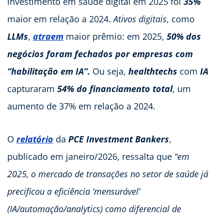
investimento em saúde digital em 2025 foi
35%
maior em relação a 2024.
Ativos digitais
, como
LLMs
,
atraem
maior prêmio: em 2025,
50% dos
negócios foram fechados por empresas com
“habilitação em IA”.
Ou seja,
healthtechs
com
IA
capturaram
54% do financiamento total
, um
aumento de 37% em relação a 2024.
O
relatório
da
PCE Investment Bankers
,
publicado em janeiro/2026, ressalta que
“em
2025, o mercado de transações no setor de saúde já
precificou a eficiência ‘mensurável’
(IA/automação/analytics) como diferencial de