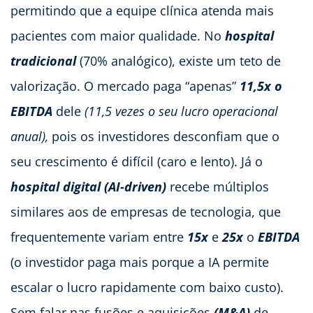
permitindo que a equipe clínica atenda mais
pacientes com maior qualidade. No
hospital
tradicional
(70% analógico), existe um teto de
valorização. O mercado paga “apenas”
11,5x o
EBITDA
dele
(11,5 vezes o seu lucro operacional
anual),
pois os investidores desconfiam que o
seu crescimento é difícil (caro e lento). Já o
hospital digital (AI-driven)
recebe múltiplos
similares aos de empresas de tecnologia, que
frequentemente variam entre
15x
e
25x
o
EBITDA
(o investidor paga mais porque a IA permite
escalar o lucro rapidamente com baixo custo).
Sem falar nas fusões e aquisições
(M&A)
de