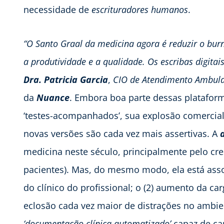
necessidade de
escrituradores humanos
.
“O Santo Graal da medicina agora é reduzir o 
a produtividade e a qualidade. Os escribas digitai
Dra. Patricia Garcia
,
CIO de Atendimento Ambula
da
Nuance
. Embora boa parte dessas platafo
‘testes-acompanhados’, sua explosão comercial
novas versões são cada vez mais assertivas. A
medicina neste século, principalmente pelo cr
pacientes). Mas, do mesmo modo, ela está asso
do clínico do profissional; o (2) aumento da car
eclosão cada vez maior de distrações no ambi
‘documentação clínica automatizado’
capaz de ca