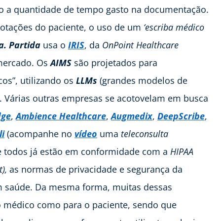
ndo a quantidade de tempo gasto na documentação.
otações do paciente, o uso de um
‘escriba médico
a.
Partida
usa o
IRIS
, da
OnPoint Healthcare
mercado. Os
AIMS
são projetados para
os”, utilizando os
LLMs
(grandes modelos de
. Várias outras empresas se acotovelam em busca
dge
,
Ambience Healthcare
,
Augmedix
,
DeepScribe
,
li
(acompanhe no
vídeo
uma
teleconsulta
ase todos já estão em conformidade com a
HIPAA
),
as normas de privacidade e segurança da
em saúde. Da mesma forma, muitas dessas
a o médico como para o paciente, sendo que