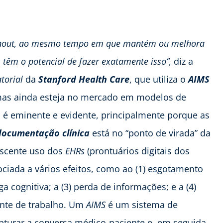
burnout, ao mesmo tempo em que mantém ou melhora
s têm o potencial de fazer exatamente isso”,
diz a
torial
da
Stanford Health Care
, que utiliza o
AIMS
rmas ainda esteja no mercado em modelos de
 é eminente e evidente, principalmente porque as
documentação clínica
está no “ponto de virada” da
escente uso dos
EHRs
(prontuários digitais dos
ciada a vários efeitos, como ao (1) esgotamento
ga cognitiva; a (3) perda de informações; e a (4)
ente de trabalho. Um
AIMS
é um sistema de
pturar a conversa médico-paciente e, em seguida,