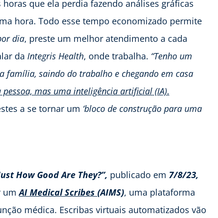
horas que ela perdia fazendo análises gráficas
e uma hora. Todo esse tempo economizado permite
por dia
, preste um melhor atendimento a cada
alar da
Integris Health
, onde trabalha.
“Tenho um
ha família, saindo do trabalho e chegando em casa
pessoa, mas uma inteligência artificial (IA)
.
estes a se tornar um
‘bloco de construção para uma
 Just How Good Are They?”,
publicado em
7/8/23,
ar um
AI Medical Scribes
(AIMS)
, uma plataforma
 função médica. Escribas virtuais automatizados vão