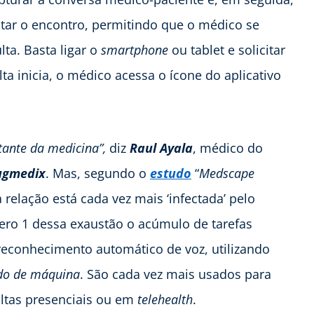
entar o encontro, permitindo que o médico se
ta. Basta ligar o
smartphone
ou tablet e solicitar
a inicia, o médico acessa o ícone do aplicativo
tante da medicina”,
diz
Raul Ayala
, médico do
ugmedix
. Mas, segundo o
estudo
“
Medscape
a relação está cada vez mais ‘infectada’ pelo
ro 1 dessa exaustão o acúmulo de tarefas
econhecimento automático de voz, utilizando
do de máquina
. São cada vez mais usados para
ultas presenciais ou em
telehealth
.