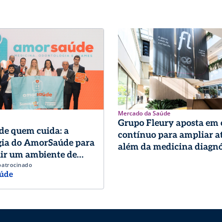
Mercado da Saúde
Grupo Fleury aposta em
de quem cuida: a
contínuo para ampliar a
gia do AmorSaúde para
além da medicina diagnó
ir um ambiente de
patrocinado
o de excelência
úde