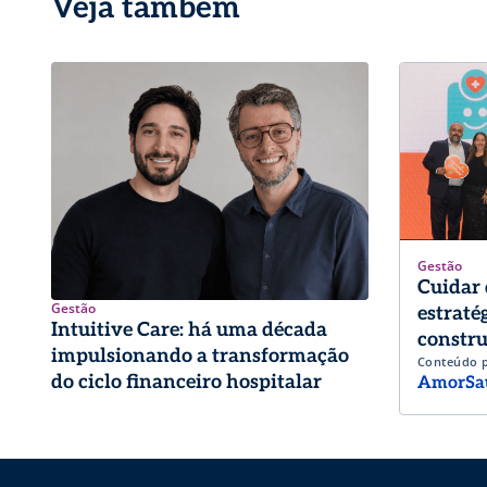
Veja também
Gestão
Cuidar 
Gestão
estraté
Intuitive Care: há uma década
constru
impulsionando a transformação
Conteúdo 
trabalh
do ciclo financeiro hospitalar
AmorSa