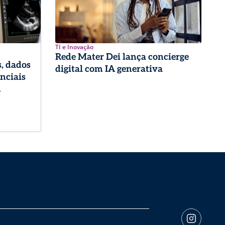
TI e Inovação
Rede Mater Dei lança concierge
, dados
digital com IA generativa
enciais
logia