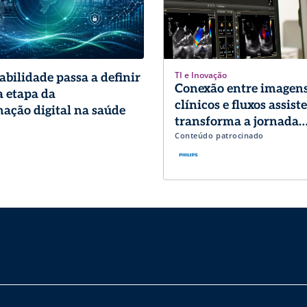
TI e Inovação
abilidade passa a definir
Conexão entre imagens
 etapa da
clínicos e fluxos assist
ação digital na saúde
transforma a jornada
Conteúdo patrocinado
diagnóstica em Cardio