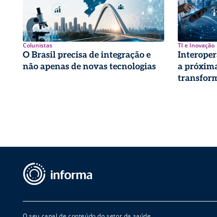
Colunistas
TI e Inovação
O Brasil precisa de integração e
Interoper
não apenas de novas tecnologias
a próxima
transform
O seu canal de conteúdo do setor da saúde