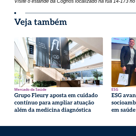
Visite o estande da Cognos localizado na rua 14-173 no 
Veja também
Mercado da Saúde
ESG
Grupo Fleury aposta em cuidado
ESG avan
contínuo para ampliar atuação
socioambi
além da medicina diagnóstica
em saúde