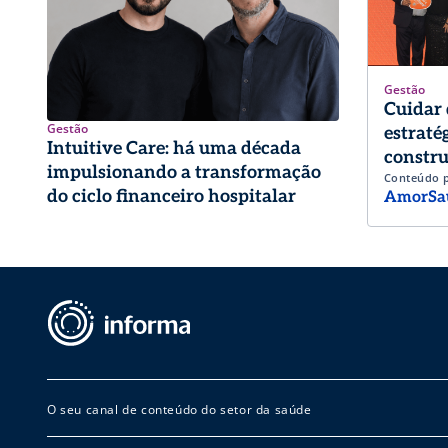
Gestão
Cuidar 
Gestão
estraté
Intuitive Care: há uma década
constru
impulsionando a transformação
Conteúdo 
trabalh
do ciclo financeiro hospitalar
AmorSa
O seu canal de conteúdo do setor da saúde