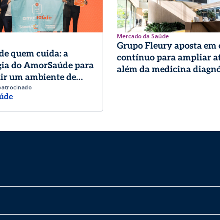
Mercado da Saúde
Grupo Fleury aposta em
de quem cuida: a
contínuo para ampliar a
gia do AmorSaúde para
além da medicina diagnó
ir um ambiente de
patrocinado
o de excelência
úde