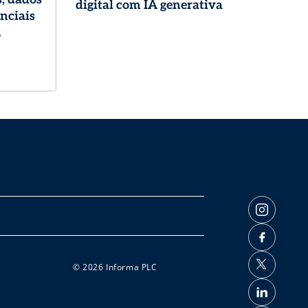
digital com IA generativa
enciais
logia
© 2026 Informa PLC