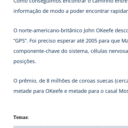
Como conseguimos encontrar o caminho entre
informação de modo a poder encontrar rapidam
O norte-americano-britânico John OKeefe des
“GPS”. Foi preciso esperar até 2005 para que M
componente-chave do sistema, células nervosa
posições.
O prêmio, de 8 milhões de coroas suecas (cerca
metade para OKeefe e metade para o casal Mos
Temas: