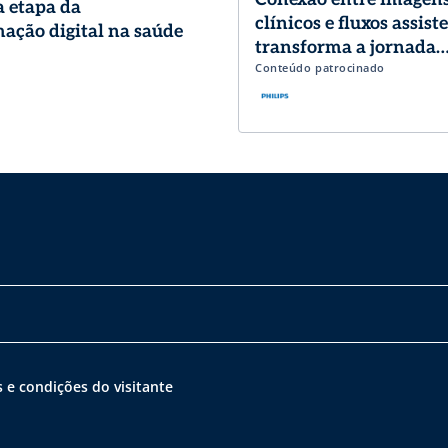
 etapa da
clínicos e fluxos assist
ação digital na saúde
transforma a jornada
Conteúdo patrocinado
diagnóstica em Cardio
 e condições do visitante