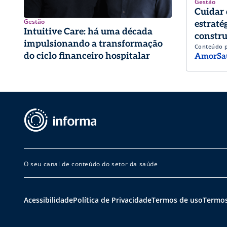
Gestão
Cuidar 
Gestão
estraté
Intuitive Care: há uma década
constru
impulsionando a transformação
Conteúdo 
trabalh
do ciclo financeiro hospitalar
AmorSa
O seu canal de conteúdo do setor da saúde
Acessibilidade
Política de Privacidade
Termos de uso
Termos