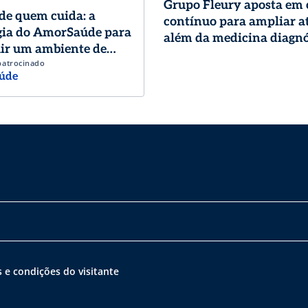
Grupo Fleury aposta em
de quem cuida: a
contínuo para ampliar a
gia do AmorSaúde para
além da medicina diagnó
ir um ambiente de
patrocinado
o de excelência
úde
 e condições do visitante