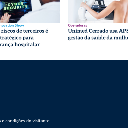
nnovation Show
Operadoras
riscos de terceiros é
Unimed Cerrado usa APS
stratégico para
gestão da saúde da mulh
rança hospitalar
 e condições do visitante