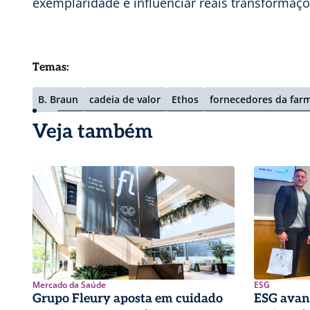
exemplaridade e influenciar reais transformaç
Temas:
B. Braun
cadeia de valor
Ethos
fornecedores da far
Veja também
Mercado da Saúde
ESG
Grupo Fleury aposta em cuidado
ESG avan