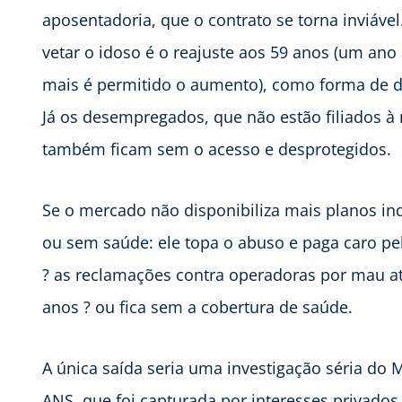
aposentadoria, que o contrato se torna inviáve
vetar o idoso é o reajuste aos 59 anos (um an
mais é permitido o aumento), como forma de drib
Já os desempregados, que não estão filiados 
também ficam sem o acesso e desprotegidos.
Se o mercado não disponibiliza mais planos in
ou sem saúde: ele topa o abuso e paga caro p
? as reclamações contra operadoras por mau a
anos ? ou fica sem a cobertura de saúde.
A única saída seria uma investigação séria do M
ANS, que foi capturada por interesses privados