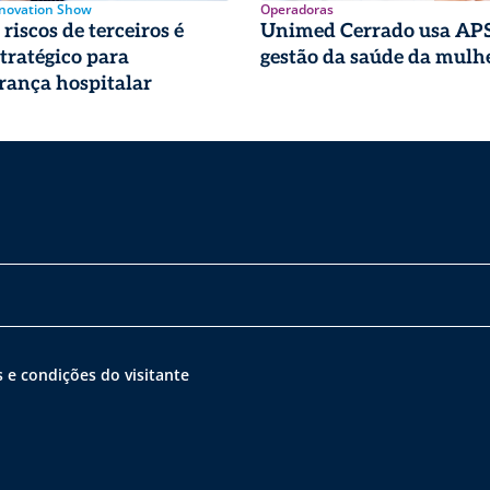
nnovation Show
Operadoras
riscos de terceiros é
Unimed Cerrado usa APS
stratégico para
gestão da saúde da mulh
rança hospitalar
 e condições do visitante