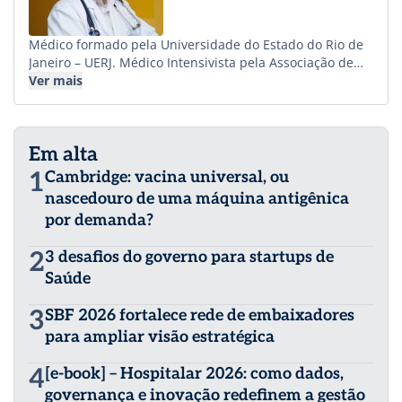
Médico formado pela Universidade do Estado do Rio de
Janeiro – UERJ. Médico Intensivista pela Associação de
Medicina Intensiva do Brasil – AMIB. Especialista em
Ver mais
Clínica Médica pela Sociedade Brasileira de Clínica
Médica – SBCM. Mestre em Medicina pela Escola
Bahiana de Medicina e Saúde Pública/Fiocruz Bahia.
Em alta
Especialista em Administração Hospitalar e Gestão de
Unidades de Saúde pela Escola de Administração da
1
Cambridge: vacina universal, ou
Universidade Federal da Bahia – UFBA. Especialista em
nascedouro de uma máquina antigênica
Economia da Saúde pela Universidade Federal de
por demanda?
Goiás/Ministério da Saúde. Responsável Técnico das
Unidades de Terapia Intensiva de adultos no Hospital
2
3 desafios do governo para startups de
Regional Leopoldo Bevilácqua – HRLB, da Secretaria
Estadual da Saúde do Estado de São Paulo, gerido pelo
Saúde
Consaúde. Consultor em Saúde com ênfase em
Governança Clínica e Gestão do Corpo Clínico.
3
SBF 2026 fortalece rede de embaixadores
para ampliar visão estratégica
4
[e-book] – Hospitalar 2026: como dados,
governança e inovação redefinem a gestão