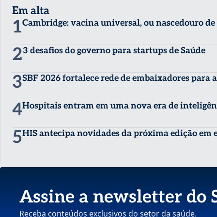
Em alta
1
Cambridge: vacina universal, ou nascedouro d
2
3 desafios do governo para startups de Saúde
3
SBF 2026 fortalece rede de embaixadores para a
4
Hospitais entram em uma nova era de inteligênc
5
HIS antecipa novidades da próxima edição em 
Assine a newsletter do 
Receba conteúdos exclusivos do setor da saúde.