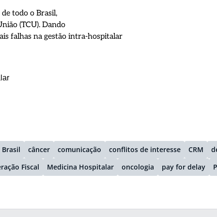
de todo o Brasil,
União (TCU). Dando
is falhas na gestão intra-hospitalar
alar
Brasil
câncer
comunicação
conflitos de interesse
CRM
d
ação Fiscal
Medicina Hospitalar
oncologia
pay for delay
P