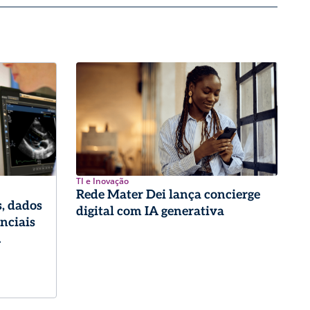
TI e Inovação
Rede Mater Dei lança concierge
, dados
digital com IA generativa
enciais
logia