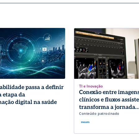
TI e Inovação
abilidade passa a definir
Conexão entre imagens
 etapa da
clínicos e fluxos assist
ação digital na saúde
transforma a jornada
Conteúdo patrocinado
diagnóstica em Cardio