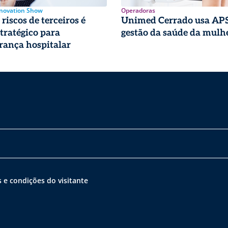
nnovation Show
Operadoras
riscos de terceiros é
Unimed Cerrado usa APS
stratégico para
gestão da saúde da mulh
rança hospitalar
 e condições do visitante