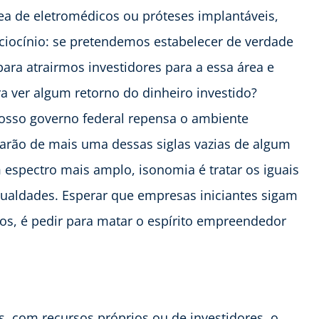
rea de eletromédicos ou próteses implantáveis,
 raciocínio: se pretendemos estabelecer de verdade
ara atrairmos investidores para a essa área e
ra ver algum retorno do dinheiro investido?
osso governo federal repensa o ambiente
sarão de mais uma dessas siglas vazias de algum
espectro mais amplo, isonomia é tratar os iguais
gualdades. Esperar que empresas iniciantes sigam
os, é pedir para matar o espírito empreendedor
s, com recursos próprios ou de investidores, o