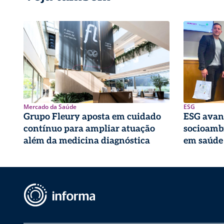
Mercado da Saúde
ESG
Grupo Fleury aposta em cuidado
ESG avan
contínuo para ampliar atuação
socioambi
além da medicina diagnóstica
em saúde