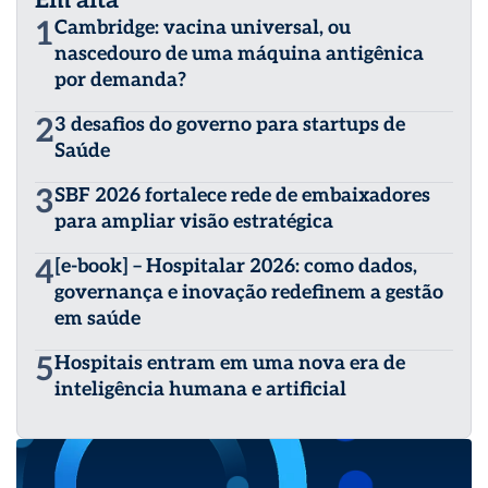
Em alta
advisory-partner de organizações de pesquisa e
1
Cambridge: vacina universal, ou
inovação, como a britânica “The Open Data Institute”
nascedouro de uma máquina antigênica
(ODI), onde participa de projetos em vários países.
por demanda?
Conferencista e articulista, é autor de seis livros sobre o
tema: “eHealth – O Iluminismo Digital chega à Saúde”
2
3 desafios do governo para startups de
(2006); “ePatient – A Odisseia Digital do Paciente em
Busca da Saúde” (2008); “eDoctor – A Divina Comédia do
Saúde
Médico e a Tecnologia” (2011); “SUS encontra NHS – O
Dia em que o Sistema Único de Saúde acordou Britânico”
3
SBF 2026 fortalece rede de embaixadores
(2016); “Digital Self-care: embarque Imediato” (2019);
para ampliar visão estratégica
“Patient Engagement 5.0: habitus-digital da Saúde no
Século XXI” (2023).
4
[e-book] – Hospitalar 2026: como dados,
governança e inovação redefinem a gestão
em saúde
5
Hospitais entram em uma nova era de
inteligência humana e artificial