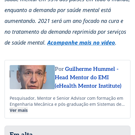
enquanto a demanda por saúde mental está
aumentando. 2021 será um ano focado na cura e
no tratamento da demanda reprimida por serviços
de saúde mental.
Acompanhe mais no video
.
Por
Guilherme Hummel -
Head Mentor do EMI
(eHealth Mentor Institute)
Pesquisador, Mentor e Senior Advisor com formação em
Engenharia Mecânica e pós-graduação em Sistemas de
Informação, com mais de 27 anos de atuação em digital
Ver mais
health. Head-mentor do EMI ( eHealth Mentor Institute)
há 18 anos, sendo conselheiro em healthcare innovation
de diferentes organizações e fundos de investimento.
Atua na mentoria de projetos globais de saúde, sendo