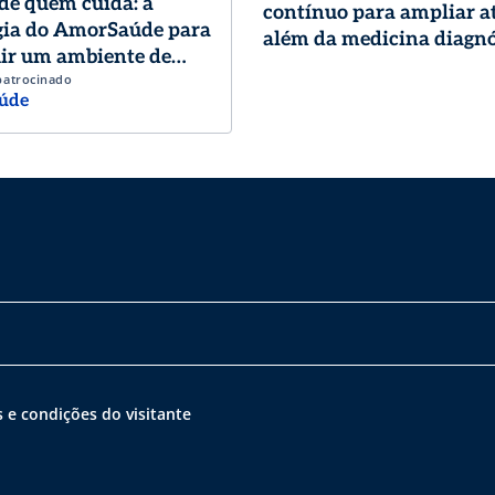
de quem cuida: a
contínuo para ampliar a
gia do AmorSaúde para
além da medicina diagnó
ir um ambiente de
patrocinado
o de excelência
úde
 e condições do visitante