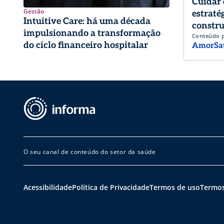
Cuidar 
Gestão
estraté
Intuitive Care: há uma década
constru
impulsionando a transformação
Conteúdo 
trabalh
do ciclo financeiro hospitalar
AmorSa
O seu canal de conteúdo do setor da saúde
Acessibilidade
Política de Privacidade
Termos de uso
Termos