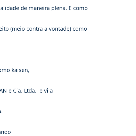
ualidade de maneira plena. E como
eito (meio contra a vontade) como
como kaisen,
 e Cia. Ltda.  e vi a
o.
cando